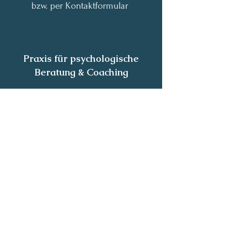
bzw. per Kontaktformular
Praxis für psychologische
Beratung & Coaching
Bezirk Perg
Markt 31
A-4363 Pabneuki
rchen
Bezirk Kirchdorf/Krems
A-4571 Steyrling 148