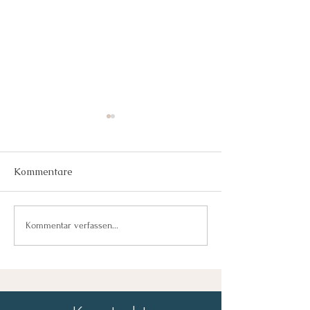
Kommentare
Toxische Bezie
Die Maske des
Kommentar verfassen...
Narzissten