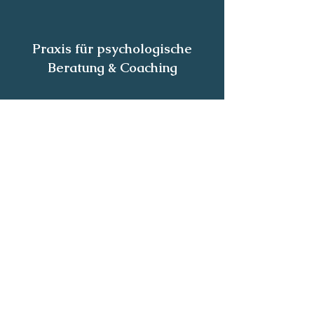
Praxis für psychologische
Beratung & Coaching
Bezirk Perg
Markt 31
A-4363 Pabneuki
rchen
Bezirk Kirchdorf/Krems
A-4571 Steyrling 148
Kontakt aufnehmen