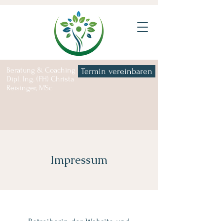
Beratung & Coaching |
Termin vereinbaren
Dipl. Ing. (FH) Christa
Reisinger, MSc
Impressum