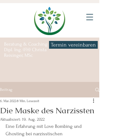
Beratung & Coaching |
Termin vereinbaren
Dipl. Ing. (FH) Christa
Reisinger, MSc
Beitrag
6. Mai 2022
8 Min. Lesezeit
Die Maske des Narzissten
Aktualisiert:
19. Aug. 2022
Eine Erfahrung mit Love Bombing und 
Ghosting bei narzisstischen 