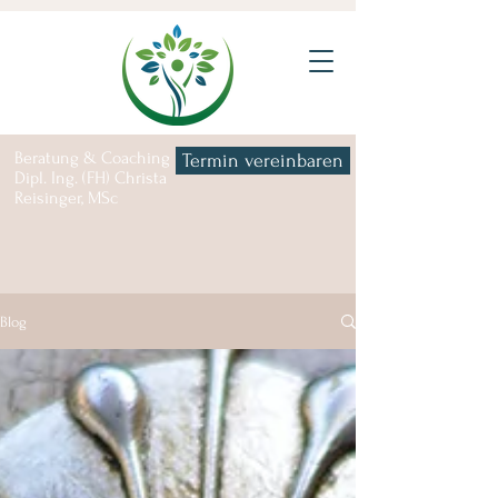
Beratung & Coaching |
Termin vereinbaren
Dipl. Ing. (FH) Christa
Reisinger, MSc
Blog